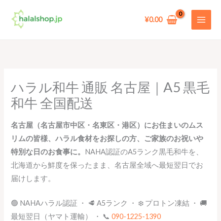
Skip
to
¥
0.00
content
ハラル和牛 通販 名古屋｜A5 黒毛
和牛 全国配送
名古屋（名古屋市中区・名東区・港区）にお住まいのムス
リムの皆様、ハラル食材をお探しの方、ご家族のお祝いや
特別な日のお食事に。
NAHA認証のA5ランク黒毛和牛を、
北海道から鮮度を保ったまま、名古屋全域へ最短翌日でお
届けします。
🟢 NAHAハラル認証 ・ 🥩 A5ランク ・ ❄️ プロトン凍結 ・ 🚚
最短翌日（ヤマト運輸） ・ 📞
090-1225-1390