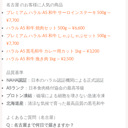
名古屋 のお客様に人気の商品
プレミアム ハラル A5 和牛 サーロインステーキ 500g —
¥7,700
ハラル A5 和牛 焼肉セット 500g — ¥6,600
プレミアム ハラル A5 和牛 しゃぶしゃぶセット 500g —
¥7,700
ハラル A5 黒毛和牛 カレー用カット 1kg — ¥3,200
ハラル A5 和牛 挽き肉 1kg — ¥2,500
品質基準
NAHA認証
：日本のハラル認証機関による正式認証
A5ランク
：日本食肉格付協会の最高等級
プロトン凍結
：磁場による細胞を壊さない急速冷凍
北海道産
：清涼な気候で育った最高品質の黒毛和牛
よくあるご質問（名古屋）
Q：名古屋まで何日で届きますか？